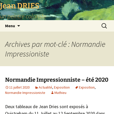
Aller
Jean DRIES
au
un peintre coloriste
contenu
Recherc
Menu
Archives par mot-clé : Normandie
Impressioniste
Normandie Impressionniste – été 2020
11 juillet 2020
Actualité
,
Exposition
Exposition
,
Normandie Impressioniste
Mathieu
Deux tableaux de Jean Dries sont exposés à
Ouistreham du 11 Juillet au 12 Septembre 2020 dans