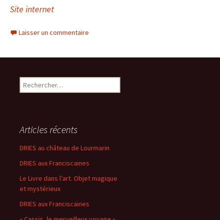
Site internet
Laisser un commentaire
Rechercher :
Articles récents
DRIES au château de Lourmarin
DRIES aux Franciscaines
Le Livre dans l’art. Objet magique
et mystérieux
DRIES aux Franciscaines
« Cassis, le merveilleux voyage »