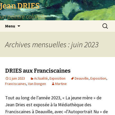
Aller
Jean DRIES
au
un peintre coloriste
contenu
Recherc
Menu
Archives mensuelles : juin 2023
DRIES aux Franciscaines
1 juin 2023
Actualité
,
Exposition
Deauville
,
Exposition
,
Franciscaines
,
Van Dongen
Martine
Tout au long de l’année 2023, « La jeune mère » de
Jean Dries est exposée à la Médiathèque des
Franciscaines à Deauville, avec «l’Autoportrait Nu » de