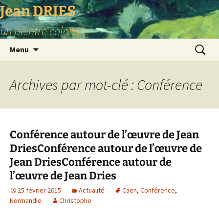
Aller
Jean DRIES
au
un peintre coloriste
contenu
Recherc
Menu
Archives par mot-clé : Conférence
Conférence autour de l’œuvre de Jean
Dries
Conférence autour de l’œuvre de
Jean Dries
Conférence autour de
l’œuvre de Jean Dries
25 février 2015
Actualité
Caen
,
Conférence
,
Normandie
Christophe