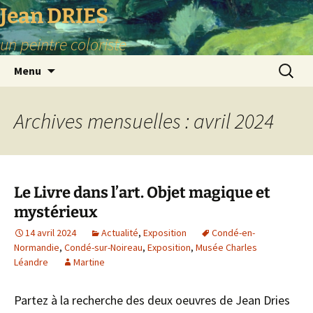
Aller
Jean DRIES
au
un peintre coloriste
contenu
Recherc
Menu
Archives mensuelles : avril 2024
Le Livre dans l’art. Objet magique et
mystérieux
14 avril 2024
Actualité
,
Exposition
Condé-en-
Normandie
,
Condé-sur-Noireau
,
Exposition
,
Musée Charles
Léandre
Martine
Partez à la recherche des deux oeuvres de Jean Dries